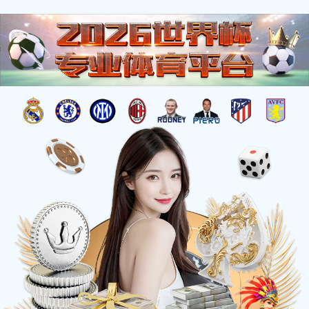
注册入口
米兰平台
—— 比赛数据