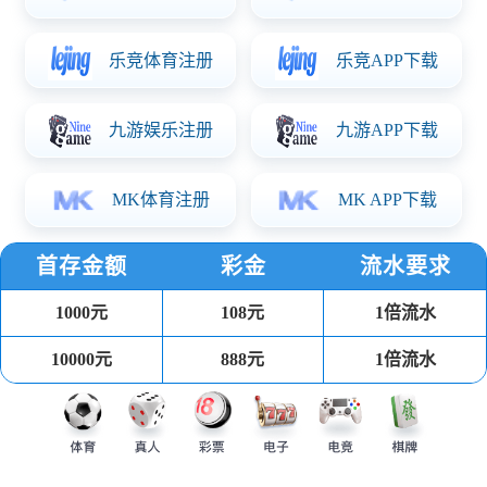
抢规则或迎来结构性改革
在刚刚结束的CBA常规赛焦点战中，北京首钢与广东
宏远的激烈对决因周琦与范子铭的一次卡位冲突而成
为舆论焦点。比赛进行到第三节，两位国内顶级内线
在篮下争抢篮板时发生了激烈的肢体对抗，最终导致
双方技术犯规并引发球场短暂混乱。这一事件不仅让
球迷对球员情绪管理展开讨论，更将CBA内线争抢规
则的模糊地带暴露在聚光灯下，不少业内人士呼吁，
联盟应借此契机对相关规则进行系统性审视与结构性
改革。