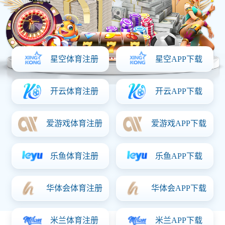
从这里开始
覆盖实时赛事、专业数据、高清视频，
米兰平台
APP
与网页版为您提供便捷的体育服务。
APP下载
网页版入口
首页
/
体育热讯
/ 正文
2026-06-13 03:31
40 次阅读
周琦与范子铭卡位冲突升级，CBA内线争